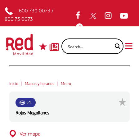
600 730 0073
/
800 73 0073
Inicio
Mapas y horarios
Metro
L4
Rojas Magallanes
Ver mapa