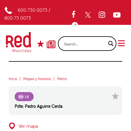
600 730 0073
/
800 73 0073
Inicio
Mapas y horarios
Metro
L6
Pdte. Pedro Aguirre Cerda
Ver mapa