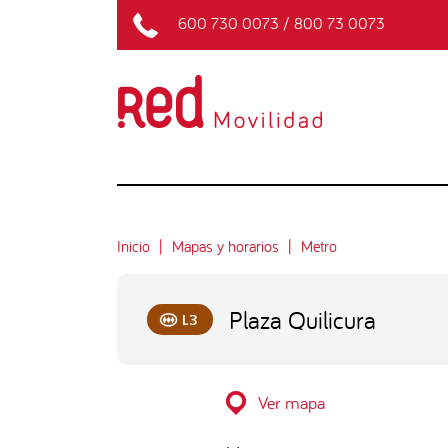
600 730 0073
/
800 73 0073
Inicio
Mapas y horarios
Metro
Plaza Quilicura
L3
Ver mapa