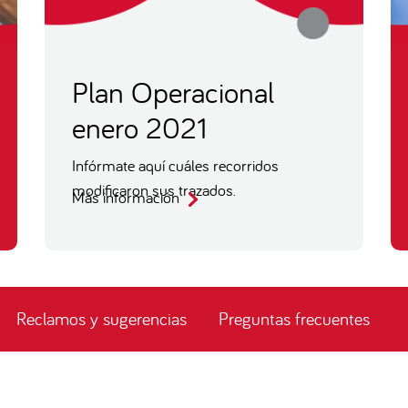
Plan Operacional
enero 2021
Infórmate aquí cuáles recorridos
modificaron sus trazados.
Más información
Reclamos y sugerencias
Preguntas frecuentes