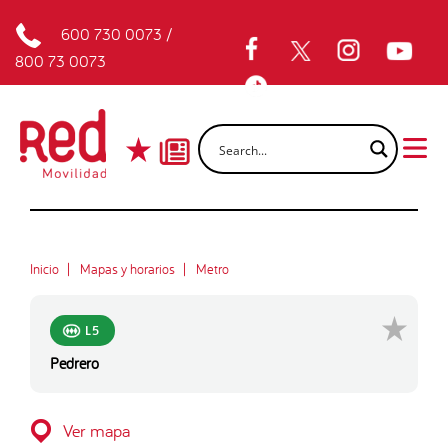
600 730 0073
/
800 73 0073
Inicio
Mapas y horarios
Metro
L5
Pedrero
Ver mapa