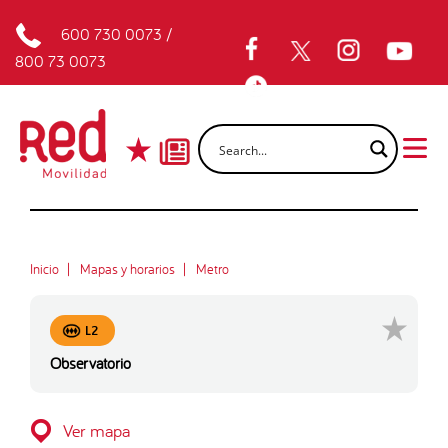
600 730 0073
/
800 73 0073
Inicio
Mapas y horarios
Metro
L2
Observatorio
Ver mapa