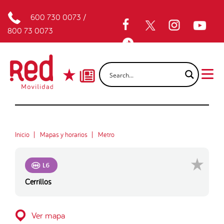
600 730 0073
/
800 73 0073
Inicio
Mapas y horarios
Metro
L6
Cerrillos
Ver mapa