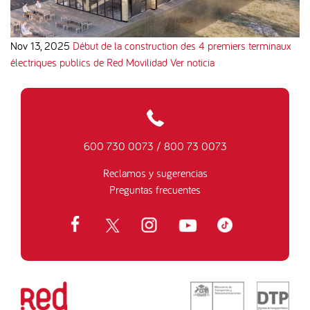
Nov 13, 2025
Début de la construction des 4 premiers terminaux
électriques publics de Red Movilidad
Ver noticia
600 730 0073
/
800 73 0073
Reclamos y sugerencias
Preguntas frecuentes