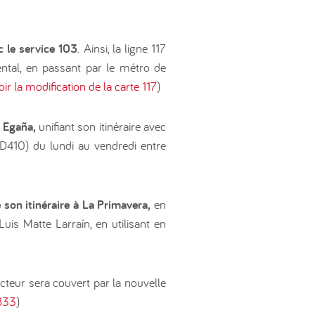
c le service 103
. Ainsi, la ligne 117
ntal, en passant par le métro de
oir la modification de la carte 117
)
a Egaña,
unifiant son itinéraire avec
(PD410) du lundi au vendredi entre
 son itinéraire à La Primavera,
en
uis Matte Larraín, en utilisant en
ecteur sera couvert par la nouvelle
 B33
)