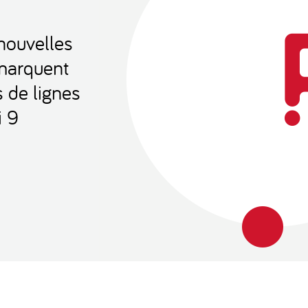
 nouvelles
émarquent
s de lignes
i 9