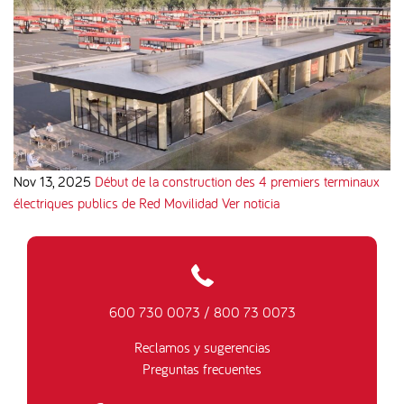
Nov 13, 2025
Début de la construction des 4 premiers terminaux
électriques publics de Red Movilidad
Ver noticia
600 730 0073
/
800 73 0073
Reclamos y sugerencias
Preguntas frecuentes