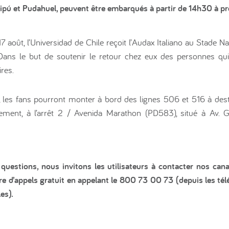
ipú et Pudahuel, peuvent être embarqués à partir de 14h30 à pr
7 août, l’Universidad de Chile reçoit l’Audax Italiano au Stade N
ans le but de soutenir le retour chez eux des personnes qui 
ires.
0, les fans pourront monter à bord des lignes 506 et 516 à des
ement, à l’arrêt 2 / Avenida Marathon (PD583), situé à Av. 
uestions, nous invitons les utilisateurs à contacter nos cana
e d’appels gratuit en appelant le 800 73 00 73 (depuis les té
es).