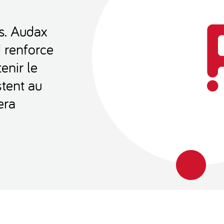
s. Audax
d renforce
enir le
stent au
era