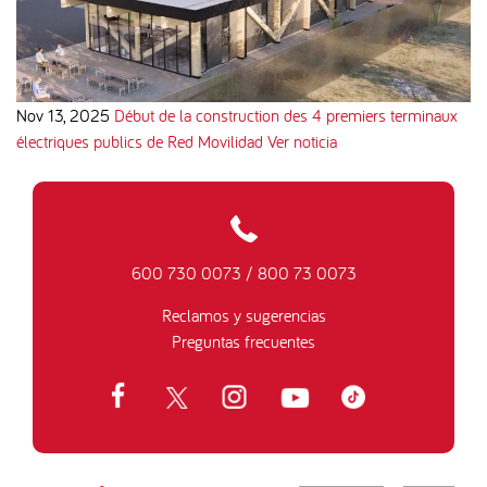
Nov 13, 2025
Début de la construction des 4 premiers terminaux
électriques publics de Red Movilidad
Ver noticia
600 730 0073
/
800 73 0073
Reclamos y sugerencias
Preguntas frecuentes