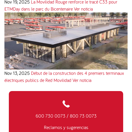
Nov 19, 2025
La Movilidad Rouge renforce le tracé C33 pour
ETMDay dans le parc du Bicentenaire
Ver noticia
Nov 13, 2025
Début de la construction des 4 premiers terminaux
électriques publics de Red Movilidad
Ver noticia
600 730 0073
/
800 73 0073
Reclamos y sugerencias