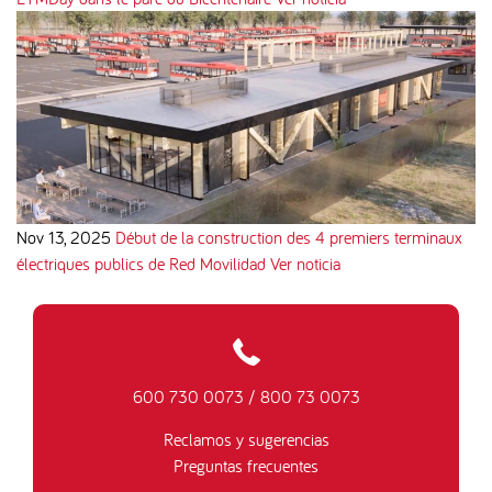
Nov 13, 2025
Début de la construction des 4 premiers terminaux
électriques publics de Red Movilidad
Ver noticia
600 730 0073
/
800 73 0073
Reclamos y sugerencias
Preguntas frecuentes