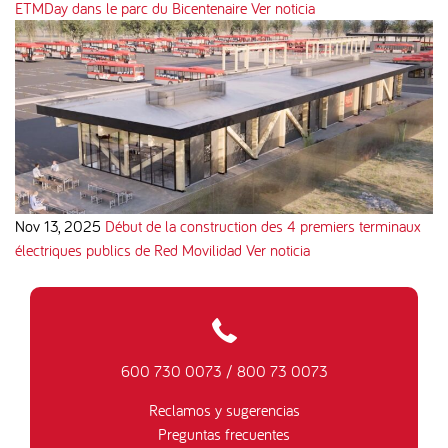
ETMDay dans le parc du Bicentenaire
Ver noticia
Nov 13, 2025
Début de la construction des 4 premiers terminaux
électriques publics de Red Movilidad
Ver noticia
600 730 0073
/
800 73 0073
Reclamos y sugerencias
Preguntas frecuentes