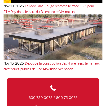
Nov 19, 2025
La Movilidad Rouge renforce le tracé C33 pour
ETMDay dans le parc du Bicentenaire
Ver noticia
Nov 13, 2025
Début de la construction des 4 premiers terminaux
électriques publics de Red Movilidad
Ver noticia
600 730 0073
/
800 73 0073