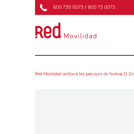
600 730 0073
/
800 73 0073
Red Movilidad renforce les parcours du festival El G