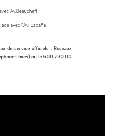
 avec Av.Beaucheff
lada avec l’Av. España
ux de service officiels : Réseaux
éléphones fixes) ou le 600 730 00