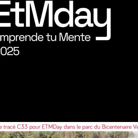
le tracé C33 pour ETMDay dans le parc du Bicentenaire
Ve