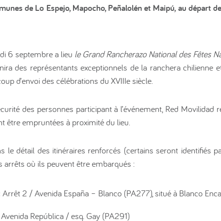
unes de Lo Espejo, Mapocho, Peñalolén et Maipú, au départ de
i 6 septembre a lieu
le Grand Rancherazo National des Fêtes 
nira des représentants exceptionnels de la ranchera chilienne 
oup d’envoi des célébrations du XVIIIe siècle.
 sécurité des personnes participant à l’événement, Red Movilid
nt être empruntées à proximité du lieu.
le détail des itinéraires renforcés (certains seront identifiés p
es arrêts où ils peuvent être embarqués :
:
Arrêt 2 / Avenida España – Blanco (PA277), situé à Blanco Enc
Avenida República / esq. Gay (PA291)