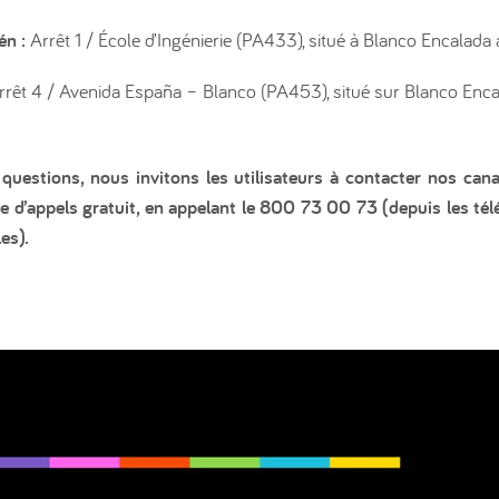
én :
Arrêt 1 / École d’Ingénierie (PA433), situé à Blanco Encalada
rrêt 4 / Avenida España – Blanco (PA453), situé sur Blanco Enca
uestions, nous invitons les utilisateurs à contacter nos cana
 d’appels gratuit, en appelant le 800 73 00 73 (depuis les t
es).