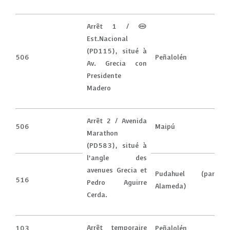
Arrêt 1 / (M)
Est.Nacional
(PD115), situé à
506
Peñalolén
Av. Grecia con
Presidente
Madero
Arrêt 2 / Avenida
506
Maipú
Marathon
(PD583), situé à
l’angle des
avenues Grecia et
Pudahuel (par
516
Pedro Aguirre
Alameda)
Cerda.
Arrêt temporaire
103
Peñalolén