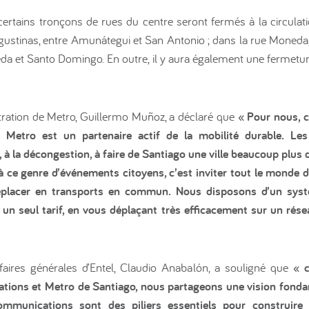
 certains tronçons de rues du centre seront fermés à la circula
: Agustinas, entre Amunátegui et San Antonio ; dans la rue Moneda
da et Santo Domingo. En outre, il y aura également une fermetu
stration de Metro, Guillermo Muñoz, a déclaré que
« Pour nous, c
 Metro est un partenaire actif de la mobilité durable. Les
 à la décongestion, à faire de Santiago une ville beaucoup plus 
à ce genre d’événements citoyens, c’est inviter tout le monde 
déplacer en transports en commun. Nous disposons d’un sys
un seul tarif, en vous déplaçant très efficacement sur un ré
ffaires générales d’Entel, Claudio Anabalón, a souligné que
« c
tions et Metro de Santiago, nous partageons une vision fondam
communications sont des piliers essentiels pour construire 