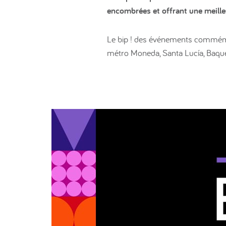
encombrées et offrant une meilleu
Le bip ! des événements commémor
métro Moneda, Santa Lucía, Baque