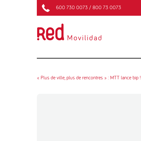
600 730 0073
/
800 73 0073
« Plus de ville, plus de rencontres » : MTT lance bi