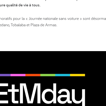
re qualité de vie à tous.
atifs pour la « Journée nationale sans voiture » sont désormais
dano, Tobalaba et Plaza de Armas.