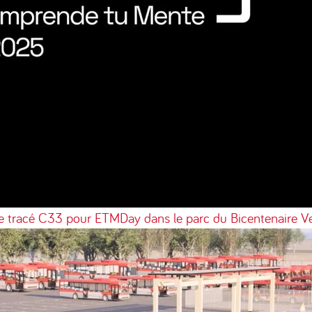
le tracé C33 pour ETMDay dans le parc du Bicentenaire
Ve