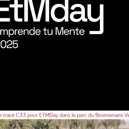
le tracé C33 pour ETMDay dans le parc du Bicentenaire
Ve