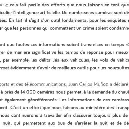
que
« cela fait partie des efforts que nous faisons en tant qu
culier l’intelligence artificielle. De nombreuses caméras sont di
ées. En fait, il s’agit d’un outil fondamental pour les enquêtes 
urer que les personnes qui commettent un crime soient condamn
nt que toutes ces informations soient transmises en temps réel e
rer de manière significative les temps de réponse pour mieux
 par exemple, les délits liés aux véhicules, les vols de véhi
rmet évidemment d’avoir de meilleurs outils pour les poursuites
ansports et des télécommunications, Juan Carlos Muñoz, a déclar
 à près de 14 000 caméras nous permet, à la demande du chauff
nt également géoréférencés. Les informations de ces caméras
ment. C’est un effort que nous faisons au ministère des Tran
 nous continuerons à travailler afin d’assurer toujours plus de 
e nuit, qui permettent aux bus de s’arrêter la nuit et de 