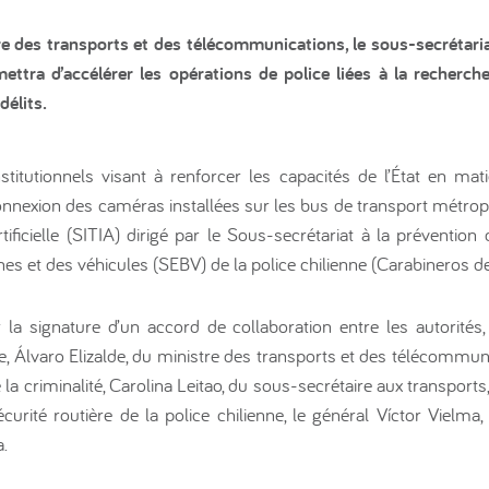
re des transports et des télécommunications, le sous-secrétariat
ttra d’accélérer les opérations de police liées à la recherche
délits.
stitutionnels visant à renforcer les capacités de l’État en mat
connexion des caméras installées sur les bus de transport métro
rtificielle (SITIA) dirigé par le Sous-secrétariat à la prévention 
es et des véhicules (SEBV) de la police chilienne (Carabineros de
 la signature d’un accord de collaboration entre les autorités
ique, Álvaro Elizalde, du ministre des transports et des télécommu
 la criminalité, Carolina Leitao, du sous-secrétaire aux transports
écurité routière de la police chilienne, le général Víctor Vielma,
a.