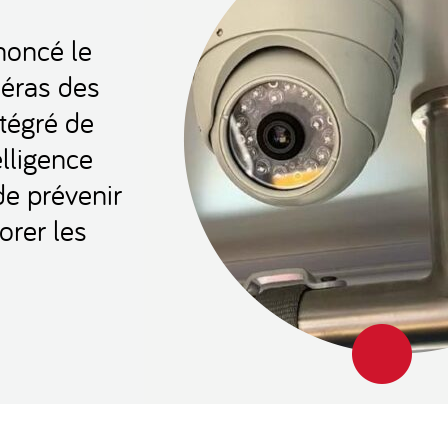
noncé le
éras des
tégré de
elligence
 de prévenir
iorer les