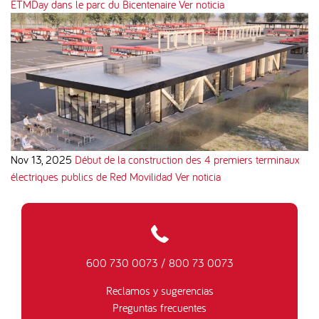
ETMDay dans le parc du Bicentenaire
Ver noticia
Nov 13, 2025
Début de la construction des 4 premiers terminaux
électriques publics de Red Movilidad
Ver noticia
600 730 0073
/
800 73 0073
Reclamos y sugerencias
Preguntas frecuentes