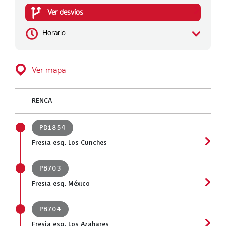
Ver desvíos
Horario
Ver mapa
RENCA
PB1854
Fresia esq. Los Cunches
PB703
Fresia esq. México
PB704
Fresia esq. Los Azahares