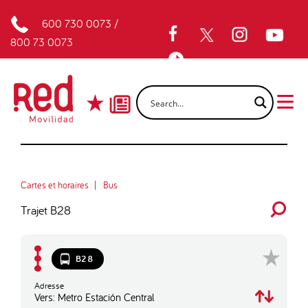
600 730 0073
/
800 73 0073
Cartes et horaires
Bus
Trajet B28
B28
Adresse
Vers: Metro Estación Central