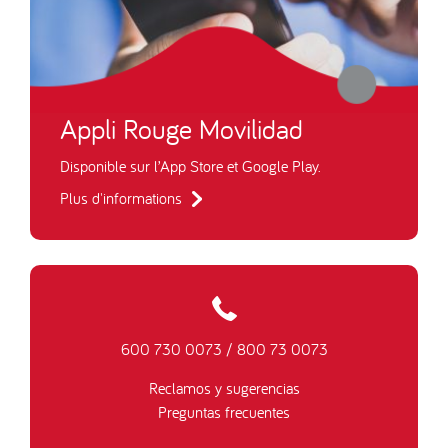
Appli Rouge Movilidad
Disponible sur l’App Store et Google Play.
Plus d'informations
600 730 0073
/
800 73 0073
Reclamos y sugerencias
Preguntas frecuentes