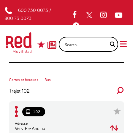
600 730 0073
/
800 73 0073
Cartes et horaires
Bus
Trajet 102
102
Adresse
Vers: Pie Andino