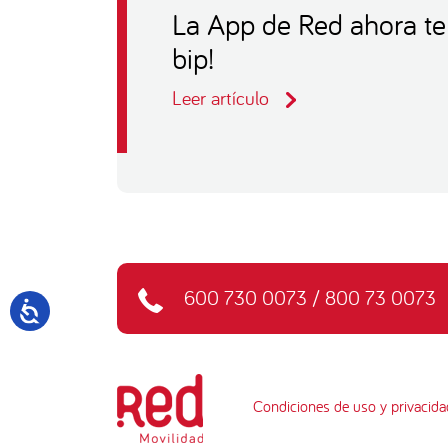
La App de Red ahora te 
bip!
Leer artículo
600 730 0073
/
800 73 0073
Condiciones de uso y privacida