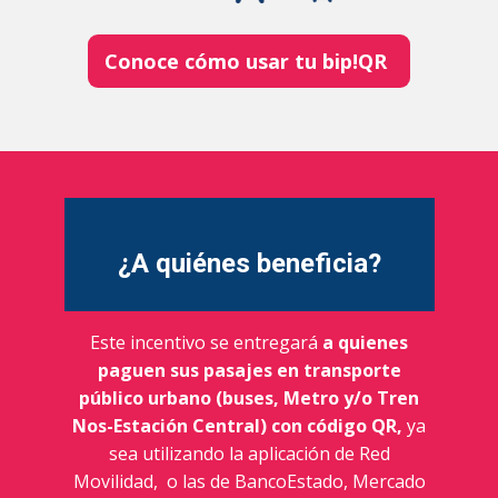
Conoce cómo usar tu bip!QR
¿A quiénes
beneficia?
Este incentivo se entregará
a quienes
paguen sus pasajes en transporte
público urbano (buses, Metro y/o Tren
Nos-Estación Central) con código QR,
ya
sea utilizando la aplicación de Red
Movilidad, o las de BancoEstado, Mercado